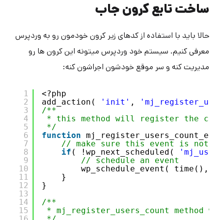
ساخت تابع کرون جاب
حالا باید با استفاده از کدهای زیر کرون خودمون رو به وردپرس
معرفی کنیم. سیستم خود وردپرس میتونه این کرون ها رو
مدیریت کنه و سر موقع خودشون اجراشون کنه:
1
<?php
2
add_action( 
'init'
, 
'mj_register_use
3
/**
4
* this method will register the cro
5
*/
6
function
mj_register_users_count_eve
7
// make sure this event is not s
8
if
( !wp_next_scheduled( 
'mj_user
9
// schedule an event
10
wp_schedule_event( time(), 
'
11
}
12
}
13
14
/**
15
* mj_register_users_count method wi
16
*/