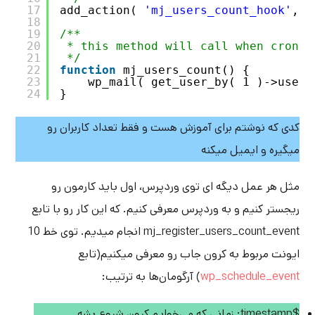
17
add_action( 
'mj_users_count_hook'
, 
'
18
19
/**
20
* this method will call when cron e
21
*/
22
function
mj_users_count() {
23
wp_mail( get_user_by( 1 )->user_
24
}
کدی که نوشتم برای آموزش هست و فقط تعداد کاربران رو
میگیره و ایمیل میکنه
مثل هر عمل دیگه ای توی وردپرس، اول باید کارمون رو
ریجستر کنیم و به وردپرس معرفی کنیم. که این کار رو با تابع
mj_register_users_count_event انجام میدیم. توی خط 10
ایونت مربوط به کرون جاب رو معرفی میکنیم(تابع
wp_schedule_event
) آرگومان‌ها به ترتیب:
$timestamp: زمانی که می‌خوایم کرون شروع بشه.