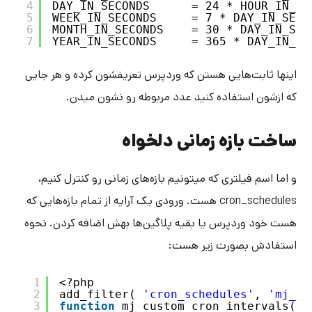
4
DAY_IN_SECONDS      = 24 * HOUR_IN_SE
5
WEEK_IN_SECONDS     = 7 * DAY_IN_SECO
6
MONTH_IN_SECONDS    = 30 * DAY_IN_SEC
7
YEAR_IN_SECONDS     = 365 * DAY_IN_SE
اینها ثابت‌هایی هستن که وردپرس تعریفشون کرده و هر جایی
که ازشون استفاده کنید عدد مربوطه رو نشون میدن.
ساخت بازه زمانی دلخواه
و اما اسم فیلتری که میتونیم بازه‌های زمانی رو کنترل کنیم،
cron_schedules هست. ورودی‌ یک آرایه از تمام بازه‌هایی که
هست خود وردپرس یا بقیه پلاگین‌ها بهش اضافه کردن. نحوه
استفادش بصورت زیر هست:
1
<?php
2
add_filter( 
'cron_schedules'
, 
'mj_cu
3
function
mj_custom_cron_intervals( 
$