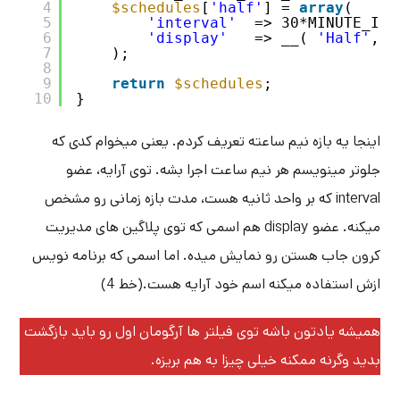
4
$schedules
[
'half'
] = 
array
(
5
'interval'
=> 30*MINUTE_IN_
6
'display'
=> __( 
'Half'
, 
'
7
);
8
9
return
$schedules
;
10
}
اینجا یه بازه نیم ساعته تعریف کردم. یعنی میخوام کدی که
جلوتر مینویسم هر نیم ساعت اجرا بشه. توی آرایه، عضو
interval که بر واحد ثانیه هست، مدت بازه زمانی رو مشخص
میکنه. عضو display هم اسمی که توی پلاگین های مدیریت
کرون جاب هستن رو نمایش میده. اما اسمی که برنامه نویس
ازش استفاده میکنه اسم خود آرایه هست.(خط 4)
همیشه یادتون باشه توی فیلتر ها آرگومان اول رو باید بازگشت
بدید وگرنه ممکنه خیلی چیزا به هم بریزه.