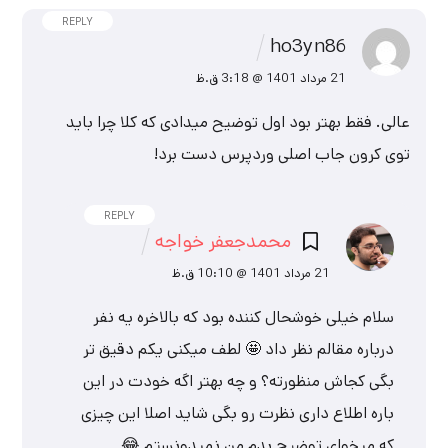
REPLY
ho3yn86
21 مرداد 1401 @ 3:18 ق.ظ
عالی. فقط بهتر بود اول توضیح میدادی که کلا چرا باید
توی کرون جاب اصلی وردپرس دست برد!
REPLY
محمدجعفر خواجه
21 مرداد 1401 @ 10:10 ق.ظ
سلام
خیلی خوشحال کننده بود که بالاخره یه نفر
درباره مقالم نظر داد 🤩
لطف میکنی یکم دقیق تر
بگی کجاش منظورته؟
و چه بهتر اگه خودت در این
باره اطلاع داری نظرت رو بگی شاید اصلا این چیزی
که میخوای توضیح بدم من نمیدونستم 😂