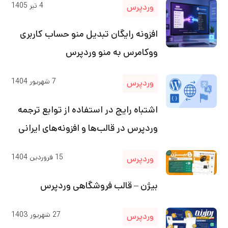
4
تیر
1405
وردپرس
افزونه رایگان تبدیل منو حساب کاربری
ووکامرس به منو وردپرس
7
شهریور
1404
وردپرس
اشتباه رایج در استفاده از توابع ترجمه
وردپرس در قالب‌ها و افزونه‌های ایرانی
15
فروردین
1404
وردپرس
بیژن – قالب فروشگاهی وردپرس
27
شهریور
1403
وردپرس