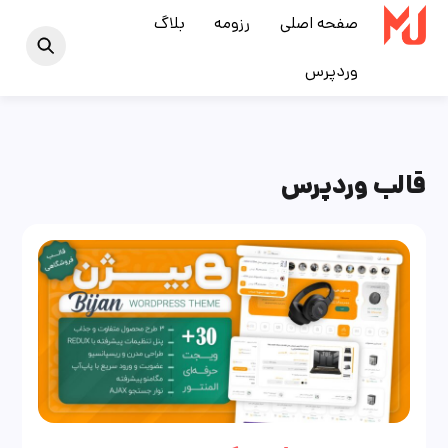
Ski
صفحه اصلی
رزومه
بلاگ
t
وردپرس
conten
قالب وردپرس