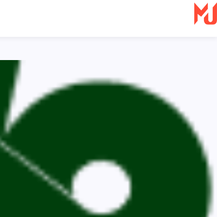
Ski
t
conten