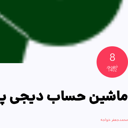
8
شهریور
1402
ماشین حساب دیجی پا
محمدجعفر خواجه