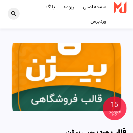
Ski
صفحه اصلی
رزومه
بلاگ
t
وردپرس
conten
15
فروردین
1404
قالب وردپرسی بیژن