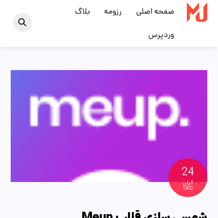
Ski
صفحه اصلی
رزومه
بلاگ
t
وردپرس
conten
24
آبان
1402
شمسی سازی قالب Meup