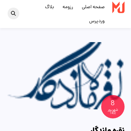
Ski
صفحه اصلی
رزومه
بلاگ
t
وردپرس
conten
8
شهریور
1402
نقره ماندگار