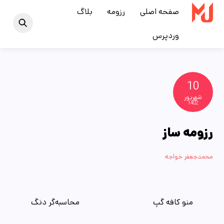
Ski
صفحه اصلی
رزومه
بلاگ
t
وردپرس
conten
10
شهریور
1402
رزومه ساز
محمدجعفر خواجه
منو کافه گپ
محاسبه‌گر دنگ