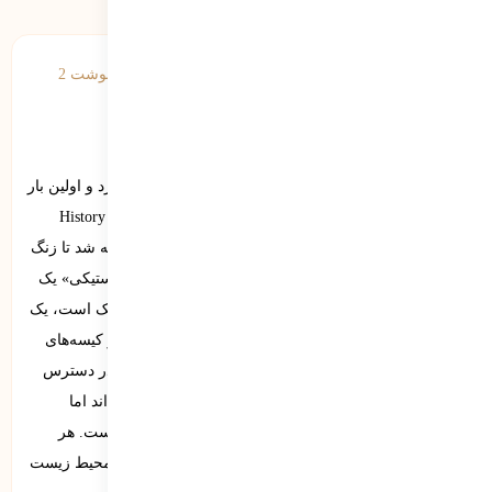
روز جهانی بدون کیسه‌های پلاستیکی تاریخچه‌ی کوتاهی دارد و اولین بار
در سال ۲۰۰۹ و به وسیله‌ی یک نهاد غیردولتی به نام History Zero
Waste Europ که مقر آن در بروکسل است، به تقویم اضافه شد تا زنگ
هشداری برای جهان باشد. «روز جهانی بدون کیسه‌های پلاستیکی» یک
رویداد جهانی برای افزایش آگاهی در مورد خطرات پلاستیک است، یک
ابتکار جهانی که هدف نهایی آن دستیابی به جهانی عاری از کیسه‌های
پلاستیکی است. این کیسه‌ها اگرچه به عنوان یک گزینه‌ی در دسترس
برای حمل خریدها جای خود را در زندگی روزمره باز کرده‌اند اما
مضرات بسیار زیاد آن‌ها محیط زیست قابل چشم‌پوشی نیست. هر
کیسه‌ی پلاستیکی می‌تواند ۵۰۰ تا ۱۰۰۰ سال در چرخه‌ی محیط زیست