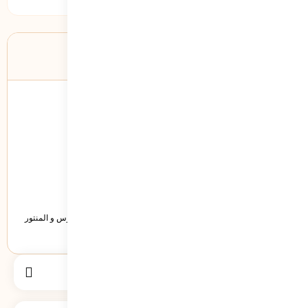
درباره نویسنده
هلدینگ
قالب وردپرس شخصی هلدینگ با امکاناتی نظیر سازگاری با ووکامرس و المنتور
توانایی این را دارد تا بتواند یک سایت شخصی بهینه برای شما باشد.
جستجو
برای: