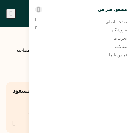
مسعود صرامی
مسعود صرامی
صفحه اصلی
فروشگاه
تجربیات
مقالات
مسعود
دسته‌بندی
لبخند مسعود قسمت اول – مصاحبه
بلاگ
تماس با ما
صرامی
نشده
مسعود صرامی 2 رونوشت
لبخند مسعود قسمت اول – مصاحبه مسعود
صرامی 2 رونوشت
21 خرداد 1403
0 دیدگاه
617
نمایش
هلدینگ
اشتراک
گذاری