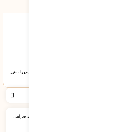
درباره نویسنده
هلدینگ
قالب وردپرس شخصی هلدینگ با امکاناتی نظیر سازگاری با ووکامرس و المنتور
توانایی این را دارد تا بتواند یک سایت شخصی بهینه برای شما باشد.
جستجو
برای:
لبخند مسعود قسمت سوم – مصاحبه مسعود صرامی
رونوشت 2 رونوشت