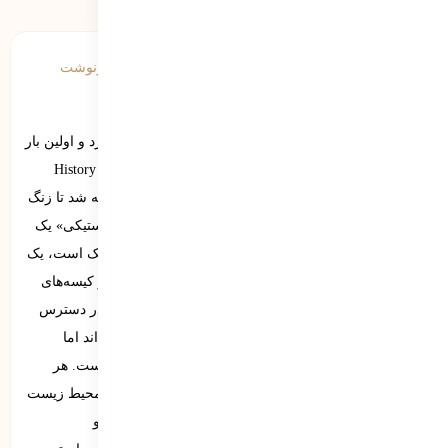
روز جهانی بدون کیسه‌های پلاستیکی تاریخچه‌ی کوتاهی دارد و اولین بار
در سال ۲۰۰۹ و به وسیله‌ی یک نهاد غیردولتی به نام History Zero
Waste Europ که مقر آن در بروکسل است، به تقویم اضافه شد تا زنگ
هشداری برای جهان باشد. «روز جهانی بدون کیسه‌های پلاستیکی» یک
رویداد جهانی برای افزایش آگاهی در مورد خطرات پلاستیک است، یک
ابتکار جهانی که هدف نهایی آن دستیابی به جهانی عاری از کیسه‌های
پلاستیکی است. این کیسه‌ها اگرچه به عنوان یک گزینه‌ی در دسترس
برای حمل خریدها جای خود را در زندگی روزمره باز کرده‌اند اما
مضرات بسیار زیاد آن‌ها محیط زیست قابل چشم‌پوشی نیست. هر
کیسه‌ی پلاستیکی می‌تواند ۵۰۰ تا ۱۰۰۰ سال در چرخه‌ی محیط زیست
باقی بماند و حتی پس از متلاشی شدن نیز به ذرات مضر و