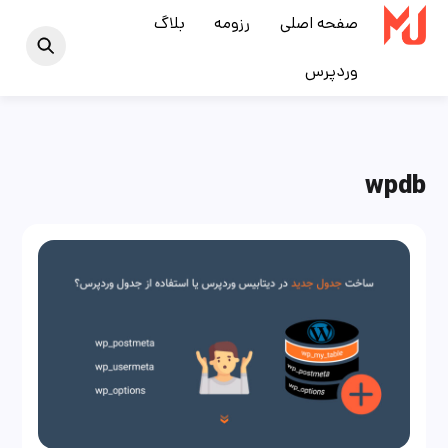
Ski
صفحه اصلی
رزومه
بلاگ
t
وردپرس
conten
wpdb