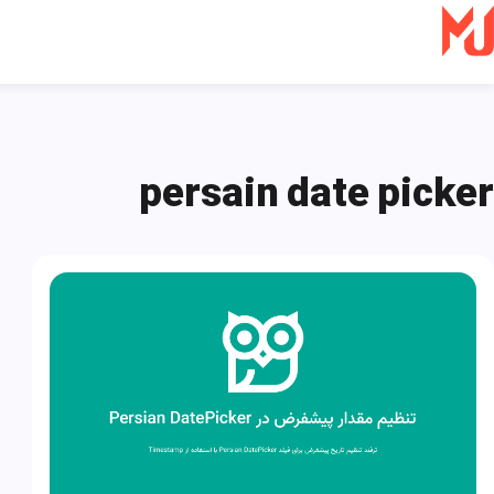
Ski
t
conten
persain date picker