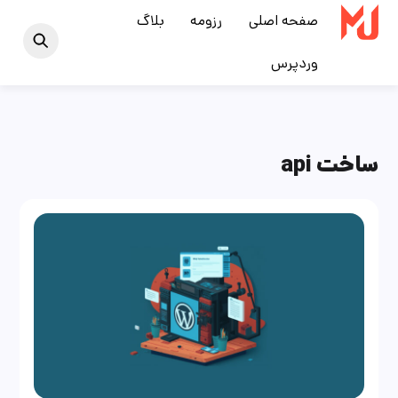
Ski
صفحه اصلی
رزومه
بلاگ
t
وردپرس
conten
ساخت api