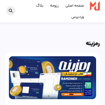
Ski
صفحه اصلی
رزومه
بلاگ
t
وردپرس
conten
رمزینه