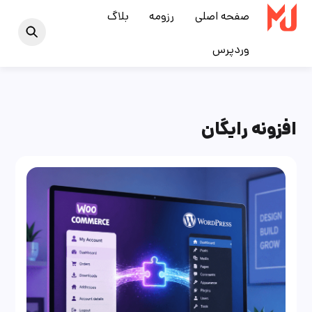
Ski
صفحه اصلی
رزومه
بلاگ
t
وردپرس
conten
افزونه رایگان