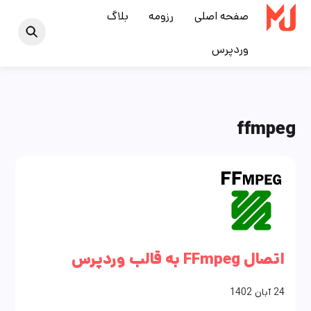
Ski
صفحه اصلی
رزومه
بلاگ
t
وردپرس
conten
ffmpeg
اتصال FFmpeg به قالب وردپرس
24
آبان
1402