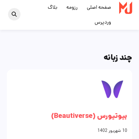
Ski
صفحه اصلی
رزومه
بلاگ
t
وردپرس
conten
چند زبانه
بیوتیورس (Beautiverse)
10
شهریور
1402