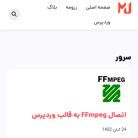
Ski
صفحه اصلی
رزومه
بلاگ
t
وردپرس
conten
سرور
اتصال FFmpeg به قالب وردپرس
24
آبان
1402