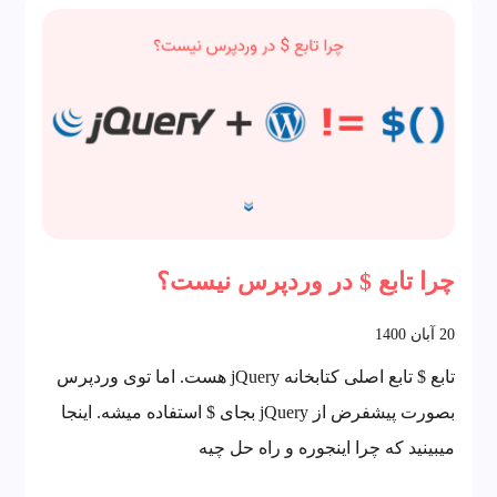
چرا تابع $ در وردپرس نیست؟
20
آبان
1400
تابع $ تابع اصلی کتابخانه jQuery هست. اما توی وردپرس
بصورت پیشفرض از jQuery بجای $ استفاده میشه. اینجا
میبینید که چرا اینجوره و راه حل چیه